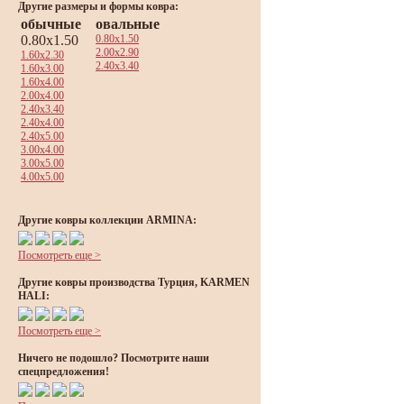
Другие размеры и формы ковра:
обычные
овальные
0.80x1.50
0.80x1.50
2.00x2.90
1.60x2.30
2.40x3.40
1.60x3.00
1.60x4.00
2.00x4.00
2.40x3.40
2.40x4.00
2.40x5.00
3.00x4.00
3.00x5.00
4.00x5.00
Другие ковры коллекции ARMINA:
Посмотреть еще >
Другие ковры производства Турция, KARMEN
HALI:
Посмотреть еще >
Ничего не подошло? Посмотрите наши
спецпредложения!