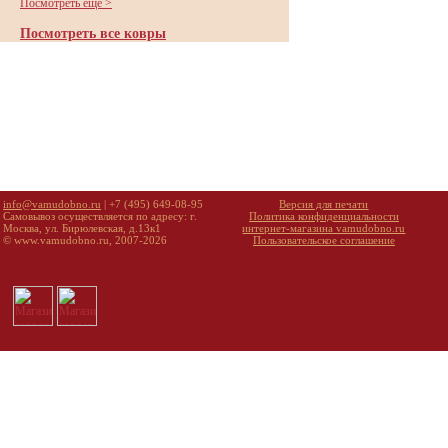
Посмотреть еще >
Посмотреть все ковры
info@vamudobno.ru
| +7 (495) 649-08-95
Версия для печати
Самовывоз осуществляется по адресу: г.
Политика конфиденциальности
Москва, ул. Бирюлевская, д.13к1
интернет-магазина vamudobno.ru
© www.vamudobno.ru, 2007-2026
Пользовательское соглашение