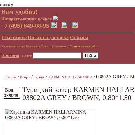
ERROR!!!
Вам удобно!
Интернет-магазин ковров
+7 (495) 649-08-95
О магазине
Оплата и доставка
Отзывы
|
|
|
|
Как купить ковер
Контакты
Новости
Избранное
Полная версия сайта
Корзина
Поиск:
/
/
/
/
/ 03802A GREY / B
Главная
Ковры
Турция
KARMEN HALI
ARMINA
Турецкий ковер KARMEN HALI A
Код
389940
03802A GREY / BROWN, 0.80*1.50