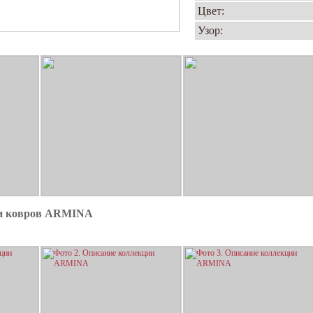
Цвет:
Узор:
ии ковров ARMINA