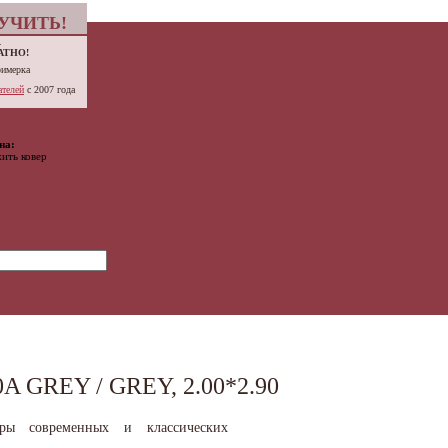
УЧИТЬ!
.
АТНО!
римерка
телей
с 2007 года
на:
ить ковер
 GREY / GREY, 2.00*2.90
вры современных и классических