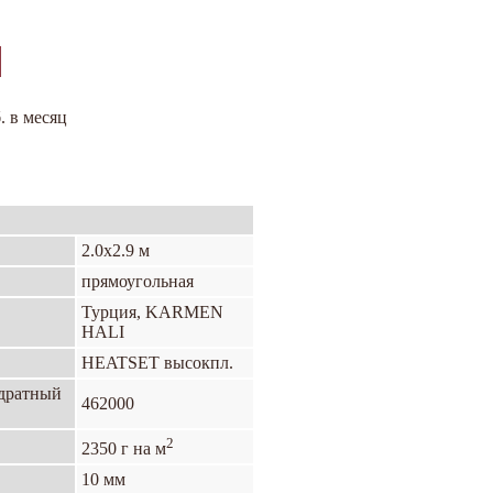
. в месяц
2.0х2.9 м
прямоугольная
Турция, KARMEN
HALI
HEATSET высокпл.
адратный
462000
2
2350 г на м
10 мм