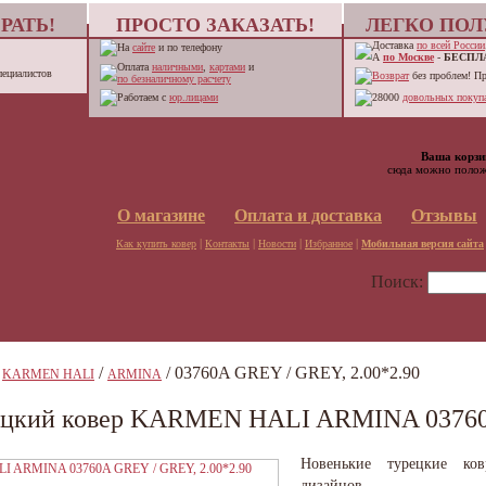
РАТЬ!
ПРОСТО ЗАКАЗАТЬ!
ЛЕГКО ПОЛ
Доставка
по всей России
На
сайте
и по телефону
А
по Москве
-
БЕСПЛ
Оплата
наличными
,
картами
и
пециалистов
Возврат
без проблем! П
по безналичному расчету
Работаем с
юр.лицами
28000
довольных покупа
Ваша корзи
сюда можно полож
О магазине
Оплата и доставка
Отзывы
|
|
|
|
Как купить ковер
Контакты
Новости
Избранное
Мобильная версия сайта
Поиск:
/
/
/ 03760A GREY / GREY, 2.00*2.90
KARMEN HALI
ARMINA
ецкий ковер KARMEN HALI ARMINA 03760A
Новенькие турецкие ко
дизайнов