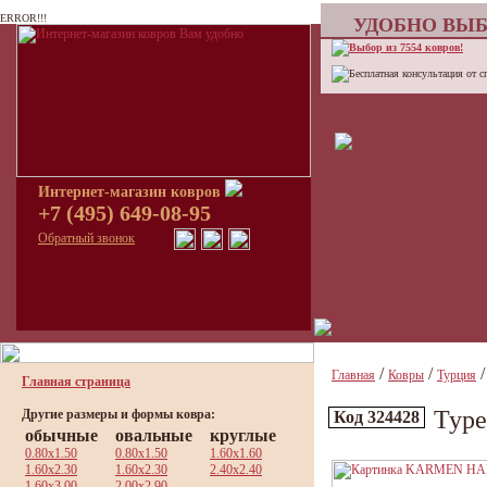
ERROR!!!
УДОБНО ВЫБ
Выбор из 7554 ковров!
Бесплатная консультация от с
Интернет-магазин ковров
+7 (495) 649-08-95
Обратный звонок
/
/
Главная
Ковры
Турция
Главная страница
Тур
Другие размеры и формы ковра:
Код 324428
обычные
овальные
круглые
0.80x1.50
0.80x1.50
1.60x1.60
1.60x2.30
1.60x2.30
2.40x2.40
1.60x3.00
2.00x2.90