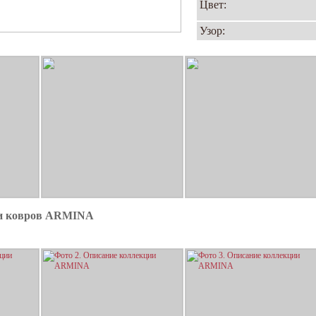
Цвет:
Узор:
ии ковров ARMINA