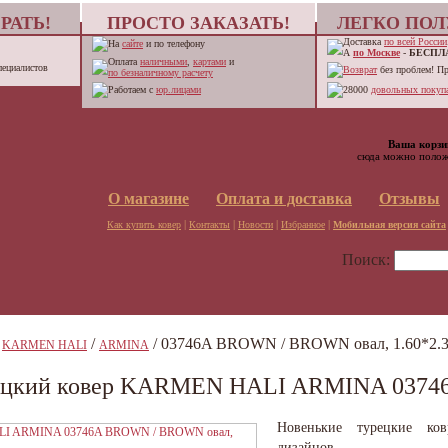
РАТЬ!
ПРОСТО ЗАКАЗАТЬ!
ЛЕГКО ПОЛ
Доставка
по всей России
На
сайте
и по телефону
А
по Москве
-
БЕСПЛ
Оплата
наличными
,
картами
и
пециалистов
Возврат
без проблем! П
по безналичному расчету
Работаем с
юр.лицами
28000
довольных покупа
Ваша корзи
сюда можно полож
О магазине
Оплата и доставка
Отзывы
|
|
|
|
Как купить ковер
Контакты
Новости
Избранное
Мобильная версия сайта
Поиск:
/
/
/ 03746A BROWN / BROWN овал, 1.60*2.
KARMEN HALI
ARMINA
ецкий ковер KARMEN HALI ARMINA 03746
Новенькие турецкие ко
дизайнов