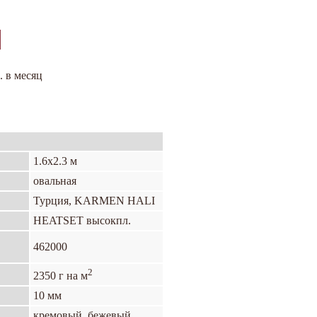
. в месяц
1.6х2.3 м
овальная
Турция, KARMEN HALI
HEATSET высокпл.
462000
2
2350 г на м
10 мм
кремовый, бежевый,