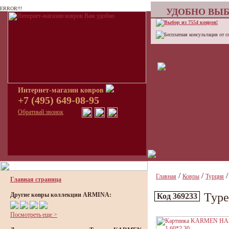
ERROR!!!
УДОБНО ВЫБ
Выбор из 7554 ковров!
Бесплатная консультация от с
Интернет-магазин ковров
+7 (495) 649-08-95
Обратный звонок
/
/
Главная
Ковры
Турция
Главная страница
Тур
Другие ковры коллекции ARMINA:
Код 369233
Посмотреть еще >