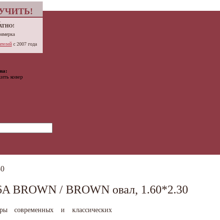
УЧИТЬ!
.
АТНО!
римерка
телей
с 2007 года
на:
ить ковер
30
A BROWN / BROWN овал, 1.60*2.30
вры современных и классических