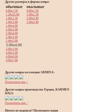
Другие размеры и формы ковра:
обычные
овальные
0.80x1.50
0.80x1.50
1.20x25.00
1.60x2.30
1.60x2.30
2.00x2.90
1.60x3.00
2.40x3.40
1.60x4.00
2.00x2.90
2.00x4.00
2.40x3.40
2.40x5.00
3.00x4.00
3.00x5.00
4.00x5.00
4.00x6.00
4.00x7.00
Другие ковры коллекции ARMINA:
Посмотреть еще >
Другие ковры производства Турция, KARMEN
HALI:
Посмотреть еще >
Ничего не подошло? Посмотрите наши