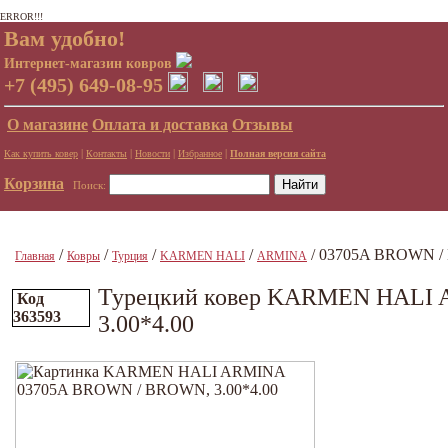
ERROR!!!
Вам удобно!
Интернет-магазин ковров
+7 (495) 649-08-95
О магазине
Оплата и доставка
Отзывы
|
|
|
|
Как купить ковер
Контакты
Новости
Избранное
Полная версия сайта
Корзина
Поиск:
/
/
/
/
/ 03705A BROWN / 
Главная
Ковры
Турция
KARMEN HALI
ARMINA
Турецкий ковер KARMEN HALI
Код
363593
3.00*4.00