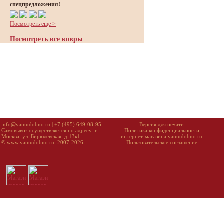
спецпредложения!
Посмотреть еще >
Посмотреть все ковры
info@vamudobno.ru
| +7 (495) 649-08-95
Версия для печати
Самовывоз осуществляется по адресу: г.
Политика конфиденциальности
Москва, ул. Бирюлевская, д.13к1
интернет-магазина vamudobno.ru
© www.vamudobno.ru, 2007-2026
Пользовательское соглашение