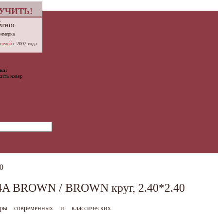
УЧИТЬ!
.
АТНО!
римерка
телей
с 2007 года
на:
ить ковер
0
A BROWN / BROWN круг, 2.40*2.40
вры современных и классических