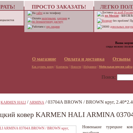
РАТЬ!
ПРОСТО ЗАКАЗАТЬ!
ЛЕГКО ПОЛ
Доставка
по всей России
На
сайте
и по телефону
А
по Москве
-
БЕСПЛ
Оплата
наличными
,
картами
и
пециалистов
Возврат
без проблем! П
по безналичному расчету
Работаем с
юр.лицами
28000
довольных покупа
Ваша корзи
сюда можно полож
О магазине
Оплата и доставка
Отзывы
|
|
|
|
Как купить ковер
Контакты
Новости
Избранное
Мобильная версия сайта
Поиск:
/
/
/ 03704A BROWN / BROWN круг, 2.40*2.4
KARMEN HALI
ARMINA
ецкий ковер KARMEN HALI ARMINA 03704
Новенькие турецкие ко
дизайнов