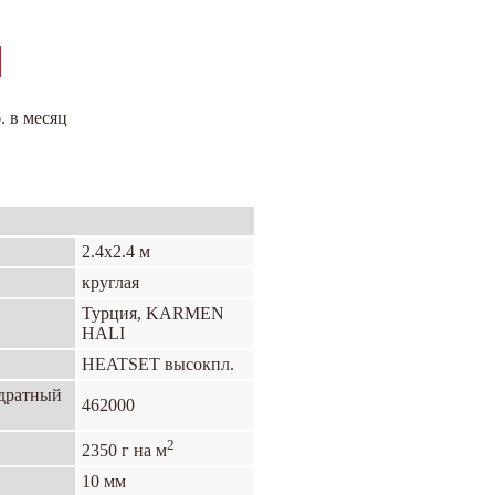
. в месяц
2.4х2.4 м
круглая
Турция, KARMEN
HALI
HEATSET высокпл.
адратный
462000
2
2350 г на м
10 мм