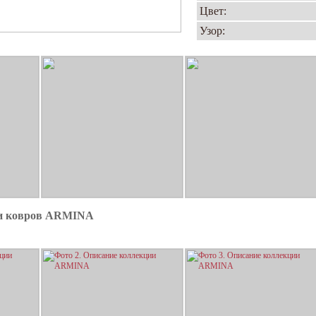
Цвет:
Узор:
ии ковров ARMINA