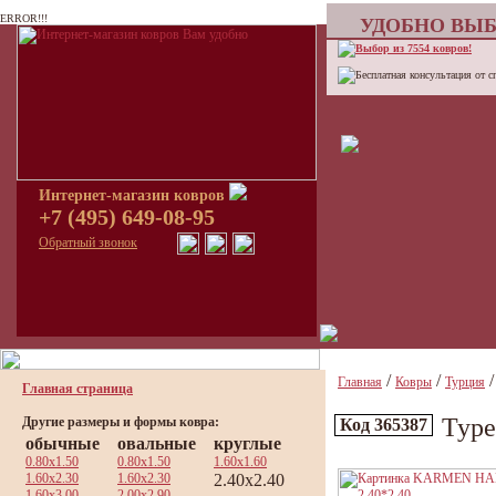
ERROR!!!
УДОБНО ВЫБ
Выбор из 7554 ковров!
Бесплатная консультация от с
Интернет-магазин ковров
+7 (495) 649-08-95
Обратный звонок
/
/
Главная
Ковры
Турция
Главная страница
Тур
Другие размеры и формы ковра:
Код 365387
обычные
овальные
круглые
0.80x1.50
0.80x1.50
1.60x1.60
1.60x2.30
1.60x2.30
2.40x2.40
1.60x3.00
2.00x2.90