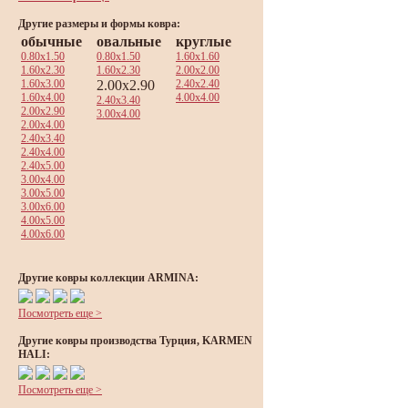
Другие размеры и формы ковра:
обычные
овальные
круглые
0.80x1.50
0.80x1.50
1.60x1.60
1.60x2.30
1.60x2.30
2.00x2.00
1.60x3.00
2.00x2.90
2.40x2.40
1.60x4.00
4.00x4.00
2.40x3.40
2.00x2.90
3.00x4.00
2.00x4.00
2.40x3.40
2.40x4.00
2.40x5.00
3.00x4.00
3.00x5.00
3.00x6.00
4.00x5.00
4.00x6.00
Другие ковры коллекции ARMINA:
Посмотреть еще >
Другие ковры производства Турция, KARMEN
HALI:
Посмотреть еще >