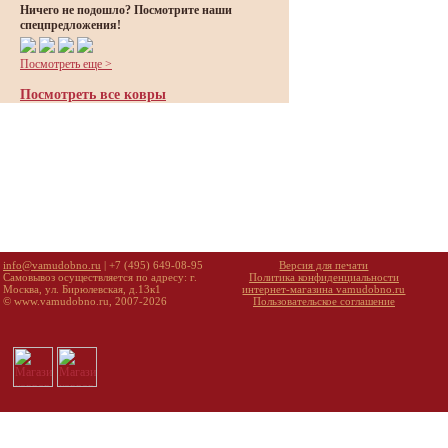
Ничего не подошло? Посмотрите наши
спецпредложения!
Посмотреть еще >
Посмотреть все ковры
info@vamudobno.ru
| +7 (495) 649-08-95
Версия для печати
Самовывоз осуществляется по адресу: г.
Политика конфиденциальности
Москва, ул. Бирюлевская, д.13к1
интернет-магазина vamudobno.ru
© www.vamudobno.ru, 2007-2026
Пользовательское соглашение