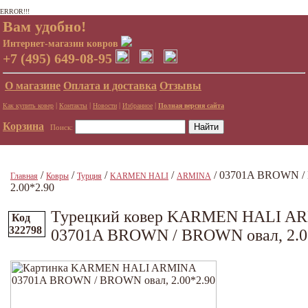
ERROR!!!
Вам удобно!
Интернет-магазин ковров
+7 (495) 649-08-95
О магазине
Оплата и доставка
Отзывы
|
|
|
|
Как купить ковер
Контакты
Новости
Избранное
Полная версия сайта
Корзина
Поиск:
/
/
/
/
/ 03701A BROWN /
Главная
Ковры
Турция
KARMEN HALI
ARMINA
2.00*2.90
Турецкий ковер KARMEN HALI A
Код
322798
03701A BROWN / BROWN овал, 2.0