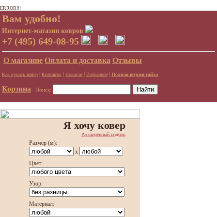
ERROR!!!
Вам удобно!
Интернет-магазин ковров
+7 (495) 649-08-95
О магазине
Оплата и доставка
Отзывы
|
|
|
|
Как купить ковер
Контакты
Новости
Избранное
Полная версия сайта
Корзина
Поиск:
Я хочу ковер
Расширенный подбор
Размер (м):
x
Цвет:
Узор:
Материал: