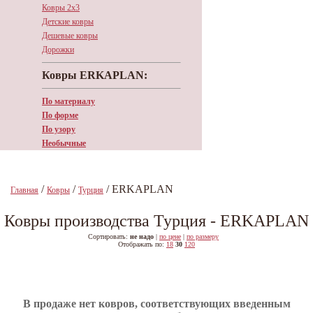
Ковры 2х3
Детские ковры
Дешевые ковры
Дорожки
Ковры ERKAPLAN:
По материалу
По форме
По узору
Необычные
/
/
/ ERKAPLAN
Главная
Ковры
Турция
Ковры производства Турция - ERKAPLAN
Сортировать:
не надо
|
по цене
|
по размеру
Отображать по:
18
30
120
В продаже нет ковров, соответствующих введенным