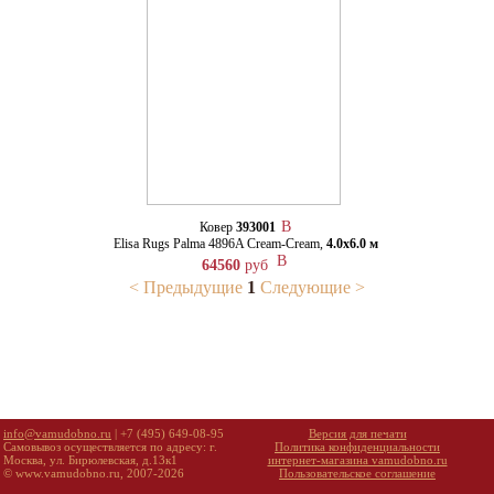
Ковер
393001
Elisa Rugs Palma 4896A Cream-Cream,
4.0х6.0 м
64560
руб
< Предыдущие
1
Следующие >
info@vamudobno.ru
| +7 (495) 649-08-95
Версия для печати
Самовывоз осуществляется по адресу: г.
Политика конфиденциальности
Москва, ул. Бирюлевская, д.13к1
интернет-магазина vamudobno.ru
© www.vamudobno.ru, 2007-2026
Пользовательское соглашение