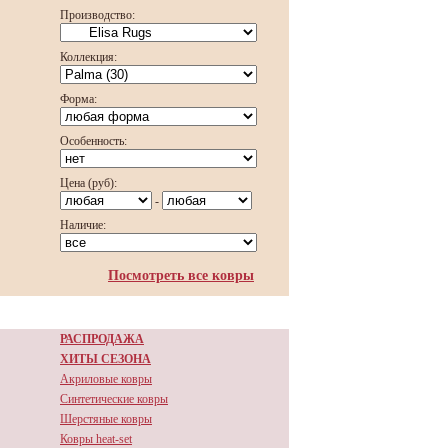
Производство:
Коллекция:
Форма:
Особенность:
Цена (руб):
-
Наличие:
Посмотреть все ковры
РАСПРОДАЖА
ХИТЫ СЕЗОНА
Акриловые ковры
Синтетические ковры
Шерстяные ковры
Ковры heat-set