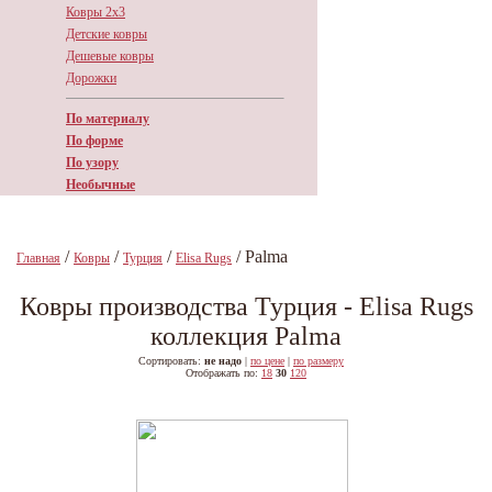
Ковры 2х3
Детские ковры
Дешевые ковры
Дорожки
По материалу
По форме
По узору
Необычные
/
/
/
/ Palma
Главная
Ковры
Турция
Elisa Rugs
Ковры производства Турция - Elisa Rugs
коллекция Palma
Сортировать:
не надо
|
по цене
|
по размеру
Отображать по:
18
30
120