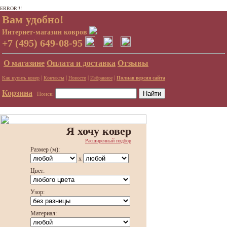
ERROR!!!
Вам удобно!
Интернет-магазин ковров
+7 (495) 649-08-95
О магазине
Оплата и доставка
Отзывы
|
|
|
|
Как купить ковер
Контакты
Новости
Избранное
Полная версия сайта
Корзина
Поиск:
Я хочу ковер
Расширенный подбор
Размер (м):
x
Цвет:
Узор:
Материал: