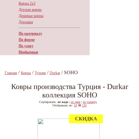
Ковры 2х3
Детские ковры
Дешевые ковры
Дорожки
По материалу
По форме
По узору
Необычные
/
/
/
/ SOHO
Главная
Ковры
Турция
Durkar
Ковры производства Турция - Durkar
коллекция SOHO
Сортировать:
не надо
|
по цене
|
по размеру
Отображать по:
18
30
120
СКИДКА