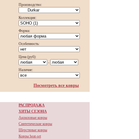
Производство:
Коллекция:
Форма:
Особенность:
Цена (руб):
-
Наличие:
Посмотреть все ковры
РАСПРОДАЖА
ХИТЫ СЕЗОНА
Акриловые ковры
Синтетические ковры
Шерстяные ковры
Ковры heat-set