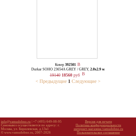
Ковер
392501
Durkar SOHO 23654A GREY / GREY,
2.0х2.9 м
19140
18560
руб
< Предыдущие
1
Следующие >
info@vamudobno.ru
| +7 (495) 649-08-95
Версия для печати
Самовывоз осуществляется по адресу: г.
Политика конфиденциальности
Москва, ул. Бирюлевская, д.13к1
интернет-магазина vamudobno.ru
© www.vamudobno.ru, 2007-2026
Пользовательское соглашение