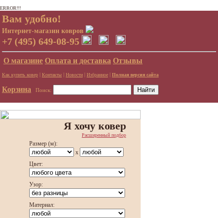
ERROR!!!
Вам удобно!
Интернет-магазин ковров
+7 (495) 649-08-95
О магазине
Оплата и доставка
Отзывы
|
|
|
|
Как купить ковер
Контакты
Новости
Избранное
Полная версия сайта
Корзина
Поиск:
Я хочу ковер
Расширенный подбор
Размер (м):
x
Цвет:
Узор:
Материал: