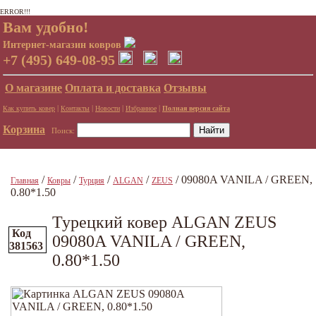
ERROR!!!
Вам удобно!
Интернет-магазин ковров
+7 (495) 649-08-95
О магазине
Оплата и доставка
Отзывы
|
|
|
|
Как купить ковер
Контакты
Новости
Избранное
Полная версия сайта
Корзина
Поиск:
/
/
/
/
/ 09080A VANILA / GREEN,
Главная
Ковры
Турция
ALGAN
ZEUS
0.80*1.50
Турецкий ковер ALGAN ZEUS
Код
09080A VANILA / GREEN,
381563
0.80*1.50