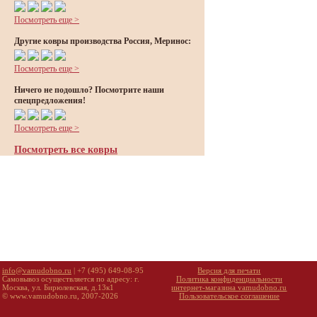
Посмотреть еще >
Другие ковры производства Россия, Меринос:
Посмотреть еще >
Ничего не подошло? Посмотрите наши
спецпредложения!
Посмотреть еще >
Посмотреть все ковры
info@vamudobno.ru
| +7 (495) 649-08-95
Версия для печати
Самовывоз осуществляется по адресу: г.
Политика конфиденциальности
Москва, ул. Бирюлевская, д.13к1
интернет-магазина vamudobno.ru
© www.vamudobno.ru, 2007-2026
Пользовательское соглашение