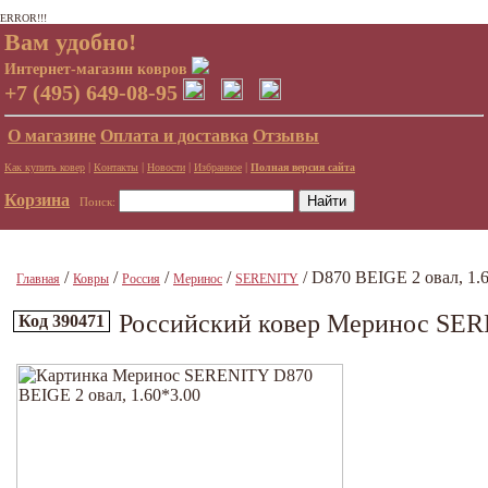
ERROR!!!
Вам удобно!
Интернет-магазин ковров
+7 (495) 649-08-95
О магазине
Оплата и доставка
Отзывы
|
|
|
|
Как купить ковер
Контакты
Новости
Избранное
Полная версия сайта
Корзина
Поиск:
/
/
/
/
/ D870 BEIGE 2 овал, 1.
Главная
Ковры
Россия
Меринос
SERENITY
Российский ковер Меринос SERE
Код 390471