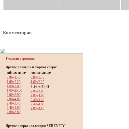
Комментарии
Главная страница
Другие размеры и формы ковра:
обычные
овальные
0.80x1.40
0.80x1.40
1.60x2.20
1.60x2.20
1.60x3.00
1.60x3.00
1.60x25.00
2.00x2.90
2.00x2.90
2.00x4.00
2.00x4.00
2.40x3.40
2.40x3.40
2.40x4.00
2.40x4.00
2.80x3.80
2.80x3.80
Другие ковры коллекции SERENITY: