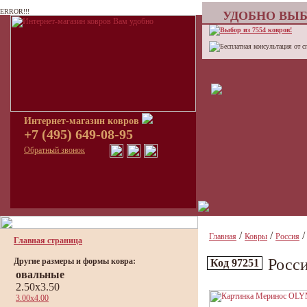
ERROR!!!
УДОБНО ВЫБ
Выбор из 7554 ковров!
Бесплатная консультация от с
Интернет-магазин ковров
+7 (495) 649-08-95
Обратный звонок
/
/
Главная
Ковры
Россия
Главная страница
Росс
Другие размеры и формы ковра:
Код 97251
овальные
2.50x3.50
3.00x4.00