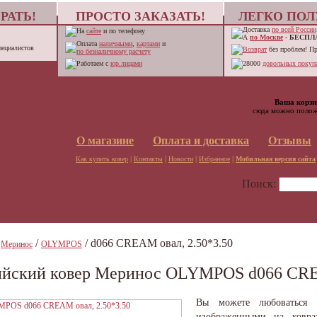
РАТЬ!
ПРОСТО ЗАКАЗАТЬ!
ЛЕГКО ПОЛ
Доставка
по всей России
На
сайте
и по телефону
А
по Москве
-
БЕСПЛ
Оплата
наличными
,
картами
и
пециалистов
Возврат
без проблем! П
по безналичному расчету
Работаем с
юр.лицами
28000
довольных покупа
Ваша корзи
сюда можно полож
О магазине
Оплата и доставка
Отзывы
|
|
|
|
Как купить ковер
Контакты
Новости
Избранное
Мобильная версия сайта
Поиск:
/
/
/ d066 CREAM овал, 2.50*3.50
Меринос
OLYMPOS
ийский ковер Меринос OLYMPOS d066 CREA
Вы можете любоваться 
изображенными на ковра