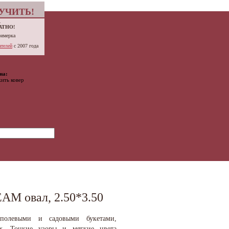
УЧИТЬ!
.
АТНО!
римерка
телей
с 2007 года
на:
ить ковер
M овал, 2.50*3.50
полевыми и садовыми букетами,
х. Тонкие узоры и мягкие цвета