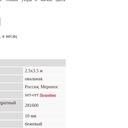
.
. в месяц
2.5х3.5 м
овальная
Россия, Меринос
хет-сет
Подробнее
адратный
281600
10 мм
бежевый