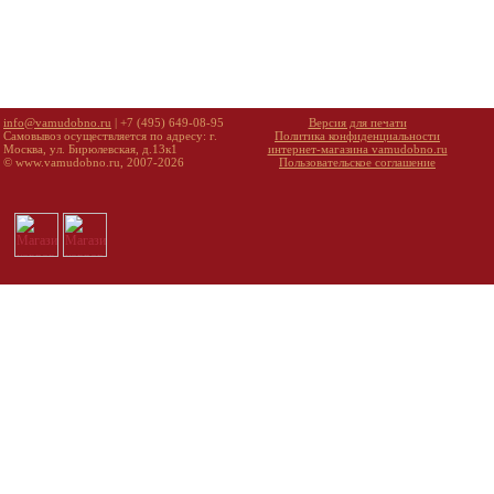
info@vamudobno.ru
| +7 (495) 649-08-95
Версия для печати
Самовывоз осуществляется по адресу: г.
Политика конфиденциальности
Москва, ул. Бирюлевская, д.13к1
интернет-магазина vamudobno.ru
© www.vamudobno.ru, 2007-2026
Пользовательское соглашение