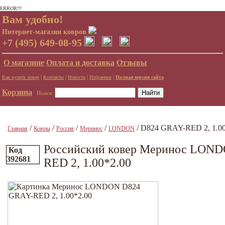
ERROR!!!
Вам удобно!
Интернет-магазин ковров
+7 (495) 649-08-95
О магазине
Оплата и доставка
Отзывы
|
|
|
|
Как купить ковер
Контакты
Новости
Избранное
Полная версия сайта
Корзина
Поиск:
/
/
/
/
/ D824 GRAY-RED 2, 1.00
Главная
Ковры
Россия
Меринос
LONDON
Российский ковер Меринос LON
Код
392681
RED 2, 1.00*2.00