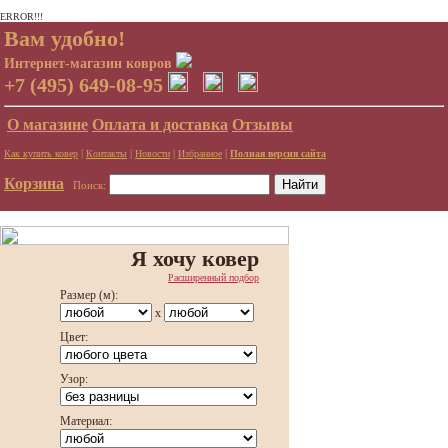
ERROR!!!
Вам удобно!
Интернет-магазин ковров
+7 (495) 649-08-95
О магазине
Оплата и доставка
Отзывы
|
|
|
|
Как купить ковер
Контакты
Новости
Избранное
Полная версия сайта
Корзина
Поиск:
Я хочу ковер
Расширенный подбор
Размер (м):
x
Цвет:
Узор:
Материал: