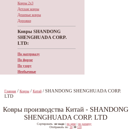
Ковры 2х3
Детские ковры
Дешевые ковры
Дорожки
Ковры SHANDONG
SHENGHUADA CORP.
LTD:
По материалу
По форме
По узору
Необычные
/
/
/ SHANDONG SHENGHUADA CORP.
Главная
Ковры
Китай
LTD
Ковры производства Китай - SHANDONG
SHENGHUADA CORP. LTD
Сортировать:
не надо
|
по цене
|
по размеру
Отображать по:
18
30
120