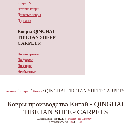
Ковры 2х3
Детские ковры
Дешевые ковры
Дорожки
Ковры QINGHAI
TIBETAN SHEEP
CARPETS:
По материалу
По форме
По узору
Необычные
/
/
/ QINGHAI TIBETAN SHEEP CARPETS
Главная
Ковры
Китай
Ковры производства Китай - QINGHAI
TIBETAN SHEEP CARPETS
Сортировать:
не надо
|
по цене
|
по размеру
Отображать по:
18
30
120