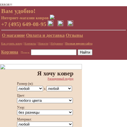
ERROR!!!
Вам удобно!
Интернет-магазин ковров
+7 (495) 649-08-95
О магазине
Оплата и доставка
Отзывы
|
|
|
|
Как купить ковер
Контакты
Новости
Избранное
Полная версия сайта
Корзина
Поиск:
Я хочу ковер
Расширенный подбор
Размер (м):
x
Цвет:
Узор:
Материал: