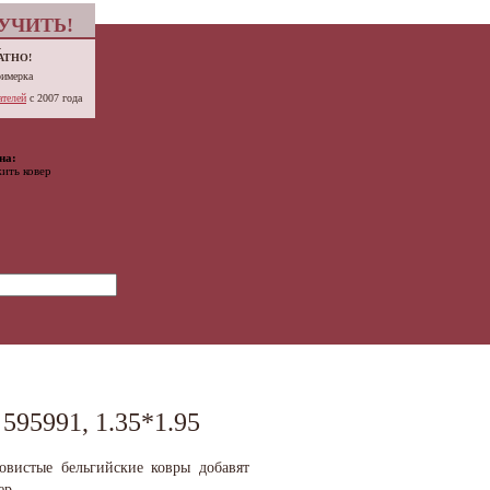
УЧИТЬ!
.
АТНО!
римерка
телей
с 2007 года
на:
ить ковер
95991, 1.35*1.95
овистые бельгийские ковры добавят
ер