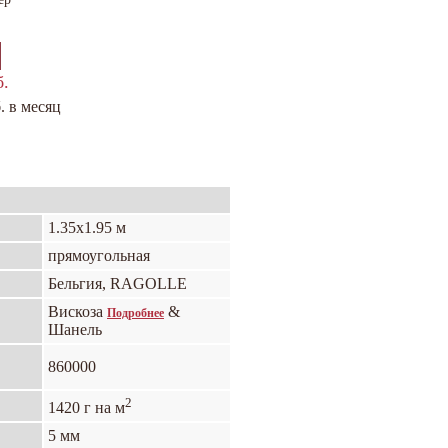
б.
. в месяц
1.35х1.95 м
прямоугольная
Бельгия, RAGOLLE
Вискоза
&
Подробнее
Шанель
860000
2
1420 г на м
5 мм