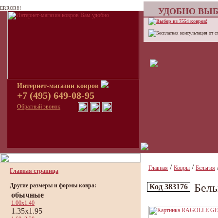
ERROR!!!
УДОБНО ВЫБ
Выбор из 7554 ковров!
Бесплатная консультация от с
Интернет-магазин ковров
+7 (495) 649-08-95
Обратный звонок
/
/
Главная
Ковры
Бельгия
Главная страница
Бель
Другие размеры и формы ковра:
Код 383176
обычные
1.00x1.40
1.35x1.95