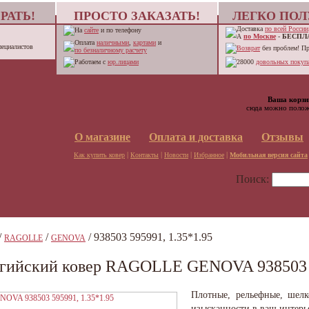
РАТЬ!
ПРОСТО ЗАКАЗАТЬ!
ЛЕГКО ПОЛ
Доставка
по всей России
На
сайте
и по телефону
А
по Москве
-
БЕСПЛ
Оплата
наличными
,
картами
и
пециалистов
Возврат
без проблем! П
по безналичному расчету
Работаем с
юр.лицами
28000
довольных покупа
Ваша корзи
сюда можно полож
О магазине
Оплата и доставка
Отзывы
|
|
|
|
Как купить ковер
Контакты
Новости
Избранное
Мобильная версия сайта
Поиск:
/
/
/ 938503 595991, 1.35*1.95
RAGOLLE
GENOVA
гийский ковер RAGOLLE GENOVA 938503 5
Плотные, рельефные, шелк
изысканности в ваш интерь