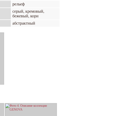
рельеф
серый, кремовый,
бежевый, кори
абстрактный