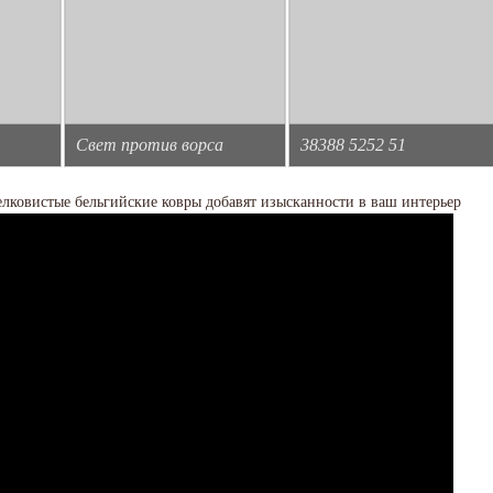
Свет против ворса
38388 5252 51
лковистые бельгийские ковры добавят изысканности в ваш интерьер