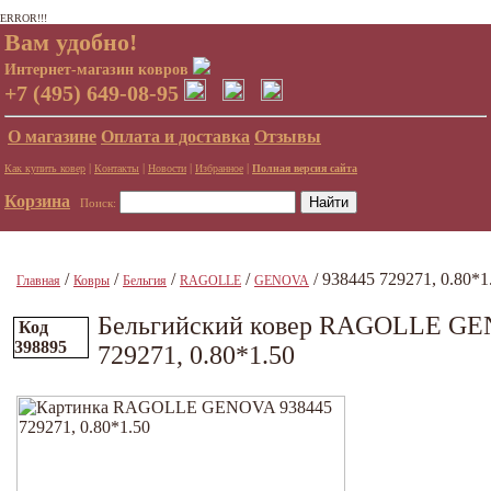
ERROR!!!
Вам удобно!
Интернет-магазин ковров
+7 (495) 649-08-95
О магазине
Оплата и доставка
Отзывы
|
|
|
|
Как купить ковер
Контакты
Новости
Избранное
Полная версия сайта
Корзина
Поиск:
/
/
/
/
/ 938445 729271, 0.80*1
Главная
Ковры
Бельгия
RAGOLLE
GENOVA
Бельгийский ковер RAGOLLE GE
Код
398895
729271, 0.80*1.50