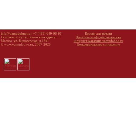
info@vamudobno.ru
| +7 (495) 649-08-95
Версия для печати
Самовывоз осуществляется по адресу: г.
Политика конфиденциальности
Москва, ул. Бирюлевская, д.13к1
интернет-магазина vamudobno.ru
© www.vamudobno.ru, 2007-2026
Пользовательское соглашение