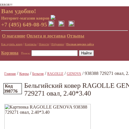
ERROR!!!
Вам удобно!
Интернет-магазин ковров
+7 (495) 649-08-95
О магазине
Оплата и доставка
Отзывы
|
|
|
|
Как купить ковер
Контакты
Новости
Избранное
Полная версия сайта
Корзина
Поиск:
/
/
/
/
/ 938388 729271 овал, 2
Главная
Ковры
Бельгия
RAGOLLE
GENOVA
Бельгийский ковер RAGOLLE GE
Код
398776
729271 овал, 2.40*3.40