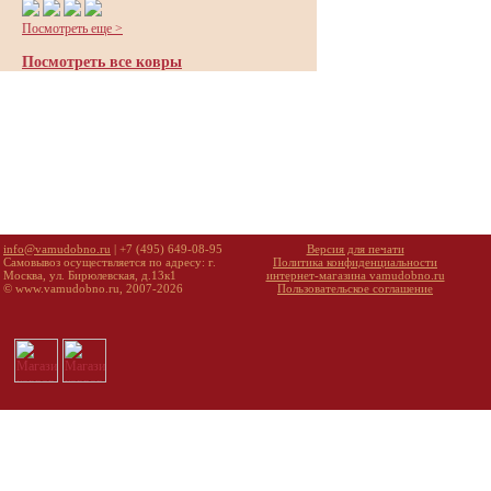
Посмотреть еще >
Посмотреть все ковры
info@vamudobno.ru
| +7 (495) 649-08-95
Версия для печати
Самовывоз осуществляется по адресу: г.
Политика конфиденциальности
Москва, ул. Бирюлевская, д.13к1
интернет-магазина vamudobno.ru
© www.vamudobno.ru, 2007-2026
Пользовательское соглашение