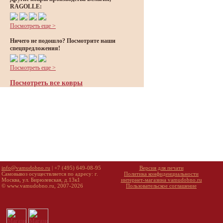
RAGOLLE:
Посмотреть еще >
Ничего не подошло? Посмотрите наши
спецпредложения!
Посмотреть еще >
Посмотреть все ковры
info@vamudobno.ru
| +7 (495) 649-08-95
Версия для печати
Самовывоз осуществляется по адресу: г.
Политика конфиденциальности
Москва, ул. Бирюлевская, д.13к1
интернет-магазина vamudobno.ru
© www.vamudobno.ru, 2007-2026
Пользовательское соглашение