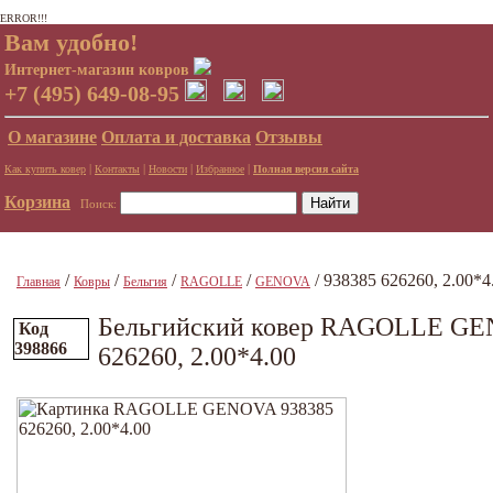
ERROR!!!
Вам удобно!
Интернет-магазин ковров
+7 (495) 649-08-95
О магазине
Оплата и доставка
Отзывы
|
|
|
|
Как купить ковер
Контакты
Новости
Избранное
Полная версия сайта
Корзина
Поиск:
/
/
/
/
/ 938385 626260, 2.00*4
Главная
Ковры
Бельгия
RAGOLLE
GENOVA
Бельгийский ковер RAGOLLE GE
Код
398866
626260, 2.00*4.00