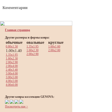
Комментарии
Главная страница
Другие размеры и формы ковра:
обычные
овальные
круглые
0.80x1.50
1.35x1.95
1.60x1.60
1.00x1.40
1.60x2.30
2.00x2.00
2.00x2.90
1.35x1.95
1.60x2.30
2.00x2.90
2.00x4.00
2.40x3.40
3.00x4.00
3.00x5.00
4.00x5.00
4.00x6.00
Другие ковры коллекции GENOVA:
Посмотреть еще >