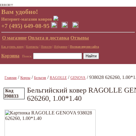
ERROR!!!
Вам удобно!
Интернет-магазин ковров
+7 (495) 649-08-95
О магазине
Оплата и доставка
Отзывы
|
|
|
|
Как купить ковер
Контакты
Новости
Избранное
Полная версия сайта
Корзина
Поиск:
/
/
/
/
/ 938028 626260, 1.00*1
Главная
Ковры
Бельгия
RAGOLLE
GENOVA
Бельгийский ковер RAGOLLE GE
Код
398833
626260, 1.00*1.40