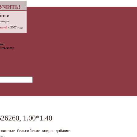
УЧИТЬ!
.
АТНО!
римерка
телей
с 2007 года
на:
ить ковер
6260, 1.00*1.40
овистые бельгийские ковры добавят
ер