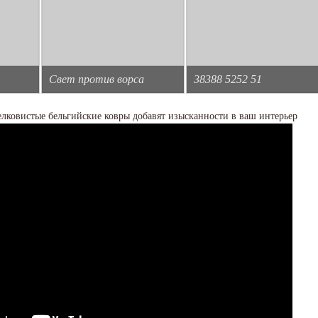
Свет против ворса
38388 5252 51
лковистые бельгийские ковры добавят изысканности в ваш интерьер