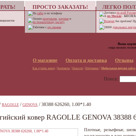
РАТЬ!
ПРОСТО ЗАКАЗАТЬ!
ЛЕГКО ПОЛ
Доставка
по всей России
На
сайте
и по телефону
А
по Москве
-
БЕСПЛ
Оплата
наличными
,
картами
и
пециалистов
Возврат
без проблем! П
по безналичному расчету
Работаем с
юр.лицами
28000
довольных покупа
Ваша корзи
сюда можно полож
О магазине
Оплата и доставка
Отзывы
|
|
|
|
Как купить ковер
Контакты
Новости
Избранное
Мобильная версия сайта
Поиск:
/
/
/ 38388 626260, 1.00*1.40
RAGOLLE
GENOVA
гийский ковер RAGOLLE GENOVA 38388 62
Плотные, рельефные, шелк
изысканности в ваш интерь