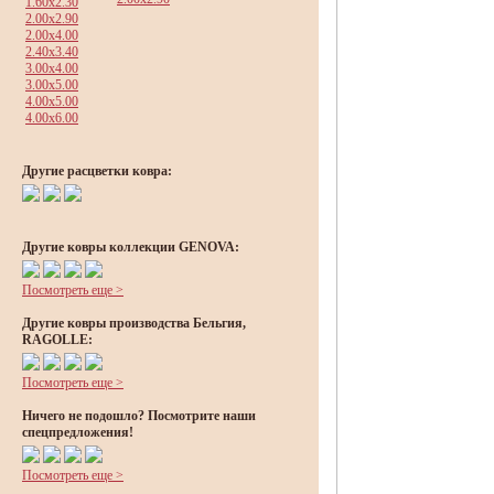
1.60x2.30
2.00x2.90
2.00x4.00
2.40x3.40
3.00x4.00
3.00x5.00
4.00x5.00
4.00x6.00
Другие расцветки ковра:
Другие ковры коллекции GENOVA:
Посмотреть еще >
Другие ковры производства Бельгия,
RAGOLLE:
Посмотреть еще >
Ничего не подошло? Посмотрите наши
спецпредложения!
Посмотреть еще >