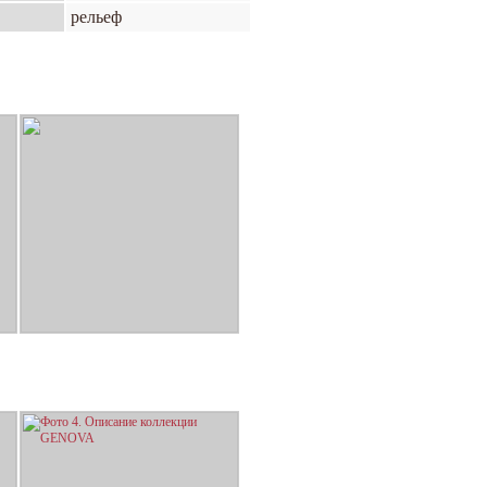
рельеф