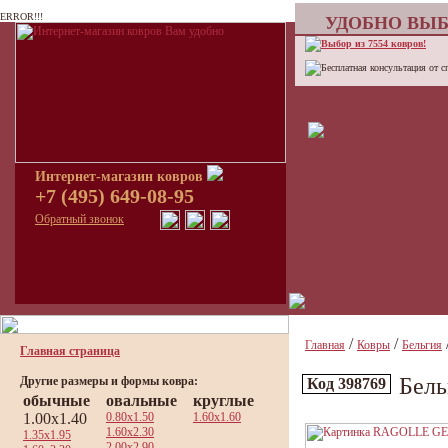
ERROR!!!
УДОБНО ВЫБ
Выбор из 7554 ковров!
Бесплатная консультация от с
Интернет-магазин ковров
+7 (495) 649-08-95
Обратный звонок
/
/
Главная
Ковры
Бельгия
Главная страница
Бель
Другие размеры и формы ковра:
Код 398769
обычные
овальные
круглые
1.00x1.40
0.80x1.50
1.60x1.60
1.60x2.30
1.35x1.95
2.00x2.90