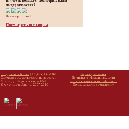
Ничего не подошло? Посмотрите наши
спецпредложения!
Посмотреть еще >
Посмотреть все ковры
info@vamudobno.ru
| +7 (495) 649-08-95
Версия для печати
Самовывоз осуществляется по адресу: г.
Политика конфиденциальности
Москва, ул. Бирюлевская, д.13к1
интернет-магазина vamudobno.ru
© www.vamudobno.ru, 2007-2026
Пользовательское соглашение