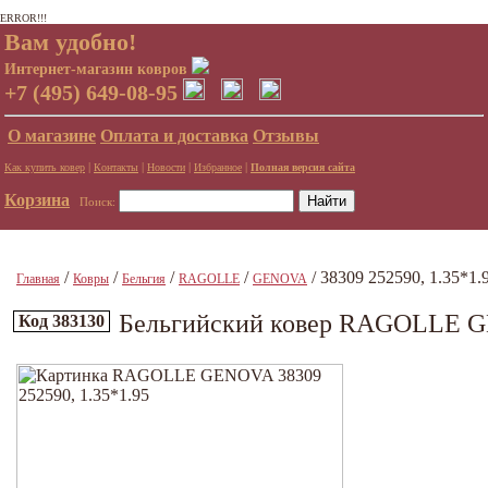
ERROR!!!
Вам удобно!
Интернет-магазин ковров
+7 (495) 649-08-95
О магазине
Оплата и доставка
Отзывы
|
|
|
|
Как купить ковер
Контакты
Новости
Избранное
Полная версия сайта
Корзина
Поиск:
/
/
/
/
/ 38309 252590, 1.35*1.
Главная
Ковры
Бельгия
RAGOLLE
GENOVA
Бельгийский ковер RAGOLLE GE
Код 383130