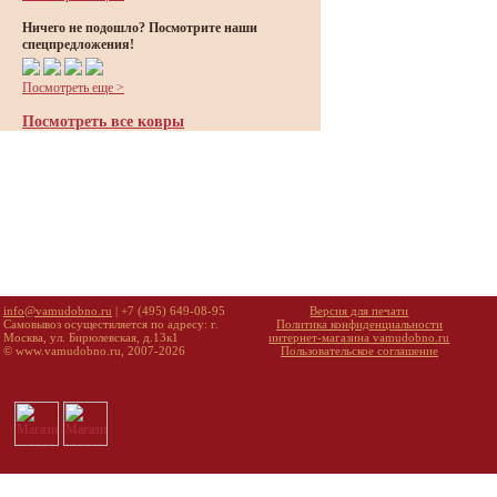
Ничего не подошло? Посмотрите наши
спецпредложения!
Посмотреть еще >
Посмотреть все ковры
info@vamudobno.ru
| +7 (495) 649-08-95
Версия для печати
Самовывоз осуществляется по адресу: г.
Политика конфиденциальности
Москва, ул. Бирюлевская, д.13к1
интернет-магазина vamudobno.ru
© www.vamudobno.ru, 2007-2026
Пользовательское соглашение