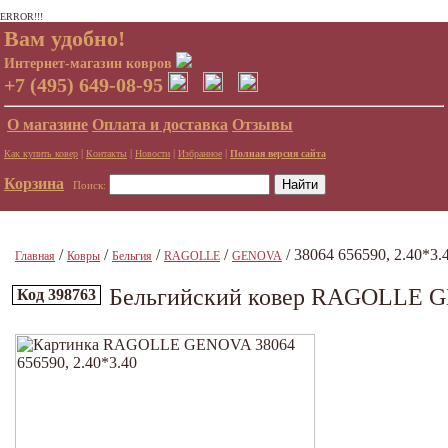
ERROR!!!
Вам удобно!
Интернет-магазин ковров
+7 (495) 649-08-95
О магазине
Оплата и доставка
Отзывы
|
|
|
|
Как купить ковер
Контакты
Новости
Избранное
Полная версия сайта
Корзина
Поиск:
/
/
/
/
/ 38064 656590, 2.40*3.
Главная
Ковры
Бельгия
RAGOLLE
GENOVA
Бельгийский ковер RAGOLLE GE
Код 398763