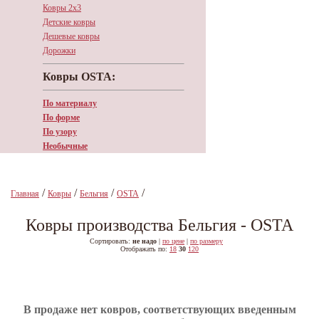
Ковры 2х3
Детские ковры
Дешевые ковры
Дорожки
Ковры OSTA:
По материалу
По форме
По узору
Необычные
/
/
/
/
Главная
Ковры
Бельгия
OSTA
Ковры производства Бельгия - OSTA
Сортировать:
не надо
|
по цене
|
по размеру
Отображать по:
18
30
120
В продаже нет ковров, соответствующих введенным