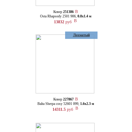
Ковер
251386
Osta Rhapsody 2501 906,
0.8х1.4 м
13832
руб
Лохматый
Ковер
227867
Balta Sherpa cosy 52601 099,
1.6х2.3 м
14311.5
руб