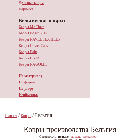
Дешевые ковры
Дорожки
Бельгийские ковры:
Ковры Mc Three
Ковры Roger V. B.
Ковры RAVEL TEXTILES
Ковры Devos Caby
Ковры Balta
Ковры OSTA
Ковры RAGOLLE
По материалу
По форме
По узору
Необычные
/
/ Бельгия
Главная
Ковры
Ковры производства Бельгия
Сортировать:
не надо
|
по цене
|
по размеру
Отображать по:
18
30
120