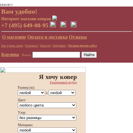
ERROR!!!
Вам удобно!
Интернет-магазин ковров
+7 (495) 649-08-95
О магазине
Оплата и доставка
Отзывы
|
|
|
|
Как купить ковер
Контакты
Новости
Избранное
Полная версия сайта
Корзина
Поиск:
Я хочу ковер
Расширенный подбор
Размер (м):
x
Цвет:
Узор:
Материал: