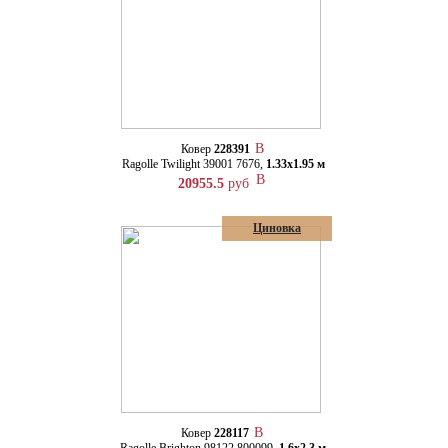
Ковер
228391
Ragolle Twilight 39001 7676,
1.33х1.95 м
20955.5
руб
Циновка
Ковер
228117