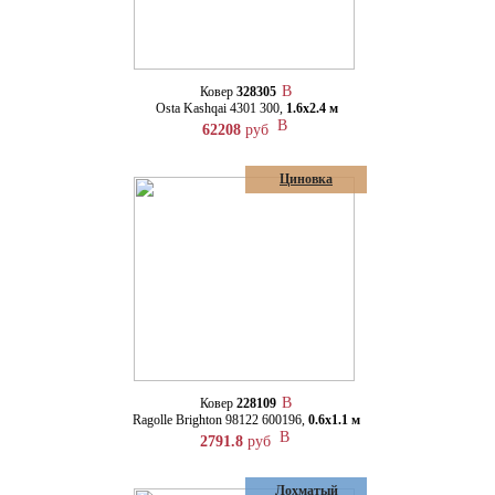
Ковер
328305
Osta Kashqai 4301 300,
1.6х2.4 м
62208
руб
Циновка
Ковер
228109
Ragolle Brighton 98122 600196,
0.6х1.1 м
2791.8
руб
Лохматый