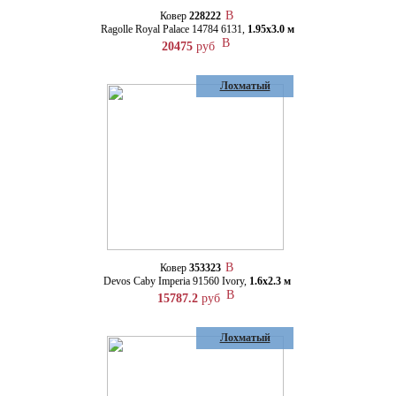
Ковер
228222
Ragolle Royal Palace 14784 6131,
1.95х3.0 м
20475
руб
Лохматый
Ковер
353323
Devos Caby Imperia 91560 Ivory,
1.6х2.3 м
15787.2
руб
Лохматый