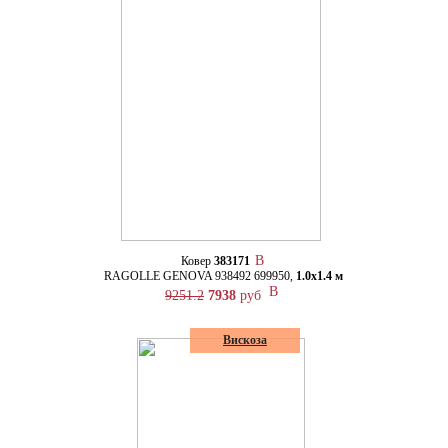
Ковер
383171
RAGOLLE GENOVA 938492 699950,
1.0х1.4 м
9251.2
7938
руб
Вискоза