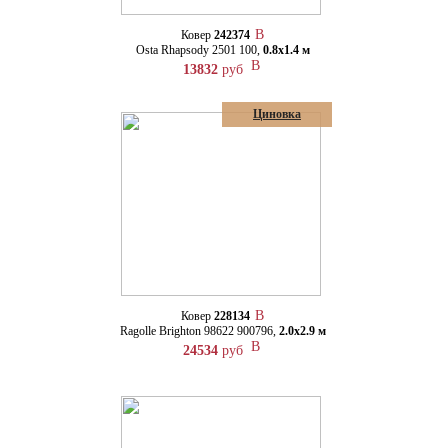
Ковер
242374
Osta Rhapsody 2501 100,
0.8х1.4 м
13832
руб
Циновка
Ковер
228134
Ragolle Brighton 98622 900796,
2.0х2.9 м
24534
руб